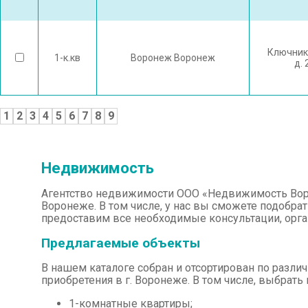
Ключник
1-к.кв
Воронеж Воронеж
д. 
1
2
3
4
5
6
7
8
9
Недвижимость
Агентство недвижимости ООО «Недвижимость Воро
Воронеже. В том числе, у нас вы сможете подобрат
предоставим все необходимые консультации, орг
Предлагаемые объекты
В нашем каталоге собран и отсортирован по разл
приобретения в г. Воронеже. В том числе, выбрат
1-комнатные квартиры;