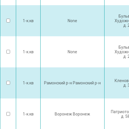
Буль
1-к.кв
None
Художн
д. 
Буль
1-к.кв
None
Художн
д. 
Кленов
1-к.кв
Рамонский р-н Рамонский р-н
д. 
Патриото
1-к.кв
Воронеж Воронеж
д. 5