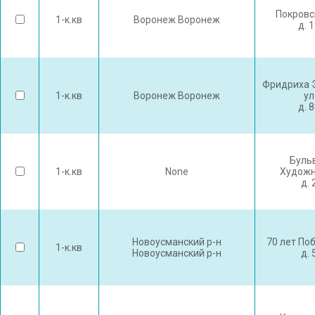
Покровс
1-к.кв
Воронеж Воронеж
д. 
Фридриха 
1-к.кв
Воронеж Воронеж
ул
д. 
Буль
1-к.кв
None
Художн
д. 
Новоусманский р-н
70 лет По
1-к.кв
Новоусманский р-н
д. 