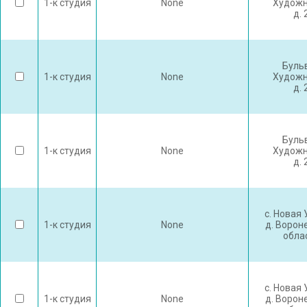
1-к студия
None
Художн
д. 
Буль
1-к студия
None
Художн
д. 
Буль
1-к студия
None
Художн
д. 
с. Новая
1-к студия
None
д. Ворон
обла
с. Новая
1-к студия
None
д. Ворон