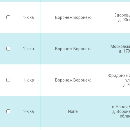
Здоровь
1-к.кв
Воронеж Воронеж
д. 90г
Московски
1-к.кв
Воронеж Воронеж
д. 17
Фридриха 
1-к.кв
Воронеж Воронеж
ул
д. 
с. Новая
1-к.кв
None
д. Ворон
обла