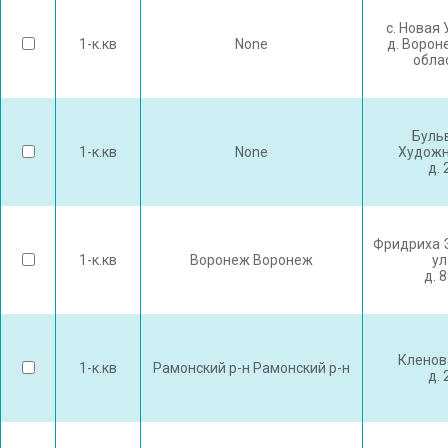
с. Новая
1-к.кв
None
д. Ворон
обла
Буль
1-к.кв
None
Художн
д. 
Фридриха 
1-к.кв
Воронеж Воронеж
ул
д. 
Кленов
1-к.кв
Рамонский р-н Рамонский р-н
д. 