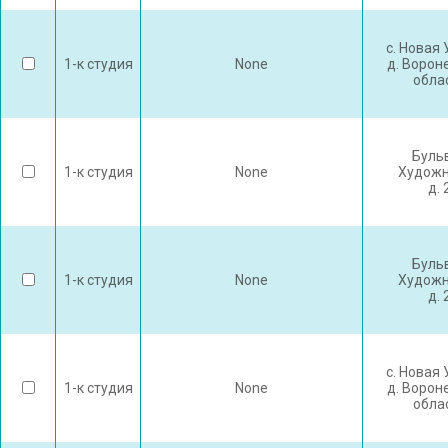
с. Новая
1-к студия
None
д. Ворон
обла
Буль
1-к студия
None
Художн
д. 
Буль
1-к студия
None
Художн
д. 
с. Новая
1-к студия
None
д. Ворон
обла