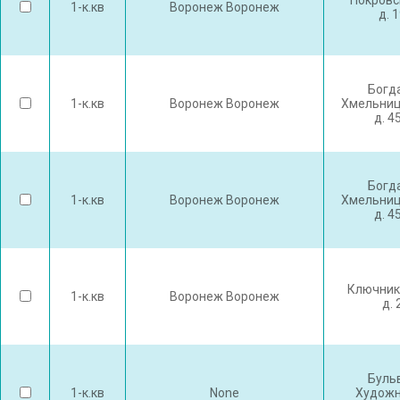
Покровс
1-к.кв
Воронеж Воронеж
д. 
Богд
1-к.кв
Воронеж Воронеж
Хмельниц
д. 4
Богд
1-к.кв
Воронеж Воронеж
Хмельниц
д. 4
Ключник
1-к.кв
Воронеж Воронеж
д. 
Буль
1-к.кв
None
Художн