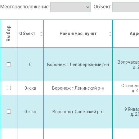
Месторасположение
Объект
Выбор
Объект
Район/Нас. пункт
Адр
Волочаевс
0
Воронеж г Левобережный р-н
д. 
Станкев
0-к.кв
Воронеж г Ленинский р-н
д. 
9 Янва
0-к.кв
Воронеж г Советский р-н
д. 2