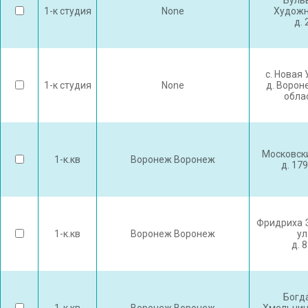
Буль
1-к студия
None
Художн
д. 
с. Новая
1-к студия
None
д. Ворон
обла
Московски
1-к.кв
Воронеж Воронеж
д. 17
Фридриха 
1-к.кв
Воронеж Воронеж
ул
д. 
Богд