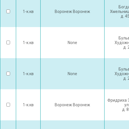
Богд
1-к.кв
Воронеж Воронеж
Хмельниц
д. 4
Буль
1-к.кв
None
Художн
д. 
Буль
1-к.кв
None
Художн
д. 
Фридриха 
1-к.кв
Воронеж Воронеж
ул
д. 