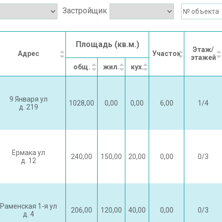
Застройщик
Площадь (кв.м.)
Этаж/
Адрес
Участок
этажей
общ.
жил.
кух.
9 Января ул
1028,00
0,00
0,00
6,00
1/4
д. 219
Ермака ул
240,00
150,00
20,00
0,00
0/3
д. 12
Раменская 1-я ул
206,00
120,00
40,00
0,00
0/3
д. 4