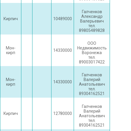
Галченков
Александр
Кирпич
10489000
Валерьевич
тел.
89805489828
ООО
Мон-
Недвижимость
14330000
кирп
Воронежа
тел.
89003017422
Галченков
Мон-
Валерий
14330000
кирп
Анатольевич
тел.
89304162521
Галченков
Валерий
Кирпич
12780000
Анатольевич
тел.
89304162521