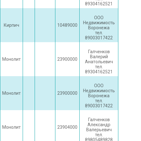
89304162521
ООО
Недвижимость
Кирпич
10489000
Воронежа
тел.
89003017422
Галченков
Валерий
Монолит
23900000
Анатольевич
тел.
89304162521
ООО
Недвижимость
Монолит
23900000
Воронежа
тел.
89003017422
Галченков
Александр
Монолит
23904000
Валерьевич
тел.
89805489828