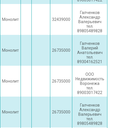
89003017422
Галченков
Александр
Монолит
32439000
Валерьевич
тел.
89805489828
Галченков
Валерий
Монолит
26735000
Анатольевич
тел.
89304162521
ООО
Недвижимость
Монолит
26735000
Воронежа
тел.
89003017422
Галченков
Александр
Монолит
26735000
Валерьевич
тел.
89805489828