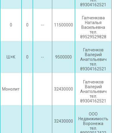
тел.
89304162521
Галченкова
Наталья
0
0
--
11500000
Васильевна
тел.
89529529828
Галченков
Валерий
Ш+К
0
--
9500000
Анатольевич
тел.
89304162521
Галченков
Валерий
Монолит
32430000
Анатольевич
тел.
89304162521
ООО
Недвижимость
32430000
Воронежа
тел.