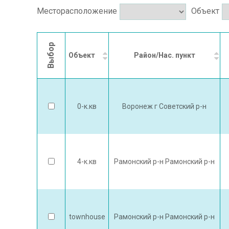
Месторасположение
Объект
Выбор
Объект
Район/Нас. пункт
0-к.кв
Воронеж г Советский р-н
4-к.кв
Рамонский р-н Рамонский р-н
townhouse
Рамонский р-н Рамонский р-н