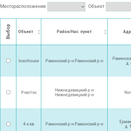
Месторасположение
Объект
Выбор
Объект
Район/Нас. пункт
Адр
Раменска
townhouse
Рамонский р-н Рамонский р-н
д.
Нижнедевицкий р-н
Участок
No
Нижнедевицкий р-н
Ермак
4-к.кв
Рамонский р-н Рамонский р-н
д. 