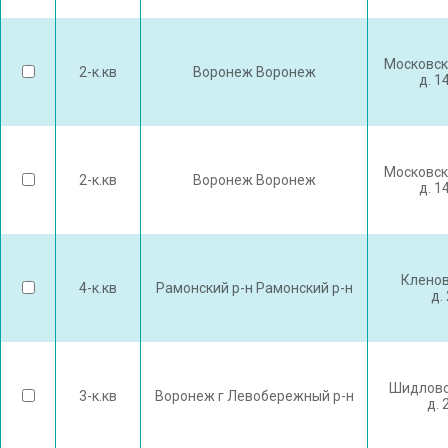
Московск
2-к.кв
Воронеж Воронеж
д. 1
Московск
2-к.кв
Воронеж Воронеж
д. 1
Кленов
4-к.кв
Рамонский р-н Рамонский р-н
д.
Шидловс
3-к.кв
Воронеж г Левобережный р-н
д. 