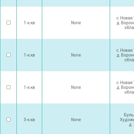
с. Новая
1-к.кв
None
д. Воро
обла
с. Новая
1-к.кв
None
д. Воро
обла
с. Новая
1-к.кв
None
д. Воро
обла
Буль
3-к.кв
None
Худож
д.