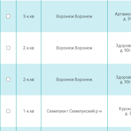
Артамон
3-к.кв
Воронеж Воронеж
д. 
Здоров
2-к.кв
Воронеж Воронеж
д. 90
Здоров
2-к.кв
Воронеж Воронеж
д. 90
Курск
1-к.кв
Семилуки г Семилукский р-н
д. 