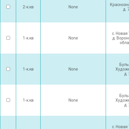
Краснозн
2-к.кв
None
д. 
с. Новая
1-к.кв
None
д. Воро
обла
Буль
1-к.кв
None
Худож
д.
Буль
1-к.кв
None
Худож
д.
с. Новая