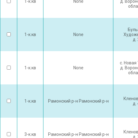
1-к.кв
None
д. Воро
обла
Буль
1-к.кв
None
Худож
д.
с. Новая
1-к.кв
None
д. Воро
обла
Кленов
1-к.кв
Рамонский р-н Рамонский р-н
д.
Кленов
3-к.кв
Рамонский р-н Рамонский р-н
д.