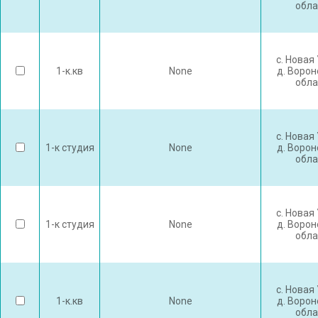
обла
с. Новая
1-к.кв
None
д. Воро
обла
с. Новая
1-к студия
None
д. Воро
обла
с. Новая
1-к студия
None
д. Воро
обла
с. Новая
1-к.кв
None
д. Воро
обла