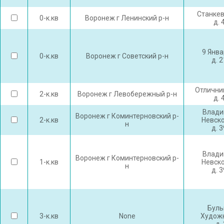
Станкев
0-к.кв
Воронеж г Ленинский р-н
д. 
9 Янва
0-к.кв
Воронеж г Советский р-н
д. 
Отлични
2-к.кв
Воронеж г Левобережный р-н
д. 
Влади
Воронеж г Коминтерновский р-
2-к.кв
Невско
н
д. 
Влади
Воронеж г Коминтерновский р-
1-к.кв
Невско
н
д. 
Буль
3-к.кв
None
Худож