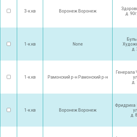
Здоров
3-к.кв
Воронеж Воронеж
д. 90
Буль
1-к.кв
None
Худож
д.
Генерала 
1-к.кв
Рамонский р-н Рамонский р-н
у
д.
Фридриха 
1-к.кв
Воронеж Воронеж
у
д. 