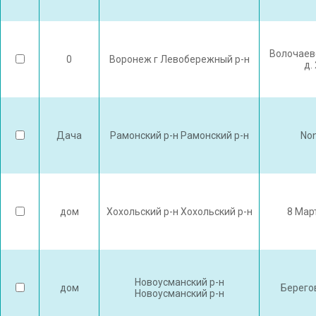
Волочаев
0
Воронеж г Левобережный р-н
д.
Дача
Рамонский р-н Рамонский р-н
No
дом
Хохольский р-н Хохольский р-н
8 Мар
Новоусманский р-н
дом
Берего
Новоусманский р-н