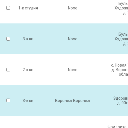
Буль
1-к студия
None
Худож
д.
Буль
3-к.кв
None
Худож
д.
с. Новая
2-к.кв
None
д. Воро
обла
Здоров
3-к.кв
Воронеж Воронеж
д. 90
Фридриха 