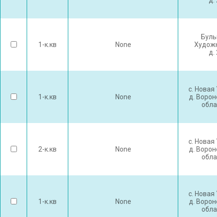
д.
Буль
1-к.кв
None
Худож
д.
с. Новая
1-к.кв
None
д. Воро
обла
с. Новая
2-к.кв
None
д. Воро
обла
с. Новая
1-к.кв
None
д. Воро
обла