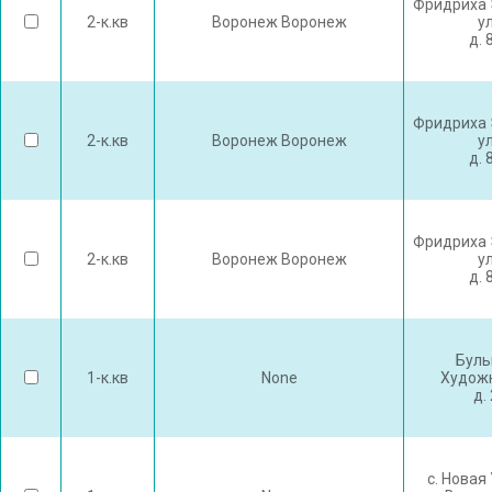
Фридриха 
2-к.кв
Воронеж Воронеж
у
д. 
Фридриха 
2-к.кв
Воронеж Воронеж
у
д. 
Фридриха 
2-к.кв
Воронеж Воронеж
у
д. 
Буль
1-к.кв
None
Худож
д.
с. Новая