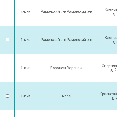
Кленов
2-к.кв
Рамонский р-н Рамонский р-н
д.
Кленов
1-к.кв
Рамонский р-н Рамонский р-н
д.
Спортив
1-к.кв
Воронеж Воронеж
д. 
Краснозн
1-к.кв
None
д. 