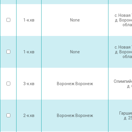
с. Новая
1-к.кв
None
д. Воро
обла
с. Новая
1-к.кв
None
д. Воро
обла
Олимпийс
3-к.кв
Воронеж Воронеж
д.
Гарши
2-к.кв
Воронеж Воронеж
д. 2