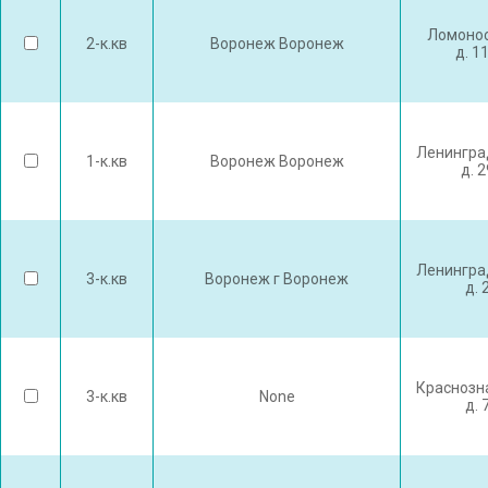
Ломонос
2-к.кв
Воронеж Воронеж
д. 1
Ленингра
1-к.кв
Воронеж Воронеж
д. 
Ленингра
3-к.кв
Воронеж г Воронеж
д. 
Краснозн
3-к.кв
None
д. 