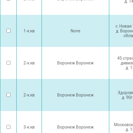
д. 1
с. Новая
1-к.кв
None
д. Воро
обла
45 стре
2-к.кв
Воронеж Воронеж
дивиз
д. 
Здоров
2-к.кв
Воронеж Воронеж
д. 90
Московск
3-к.кв
Воронеж Воронеж
д. 