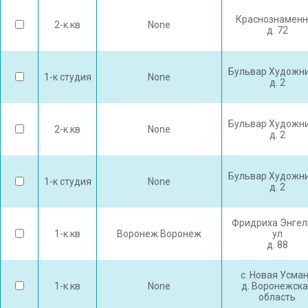
Краснознаменн
2-к.кв
None
д. 72
Бульвар Художн
1-к студия
None
д. 2
Бульвар Художн
2-к.кв
None
д. 2
Бульвар Художн
1-к студия
None
д. 2
Фридриха Энгел
1-к.кв
Воронеж Воронеж
ул
д. 88
с. Новая Усма
1-к.кв
None
д. Воронежска
область