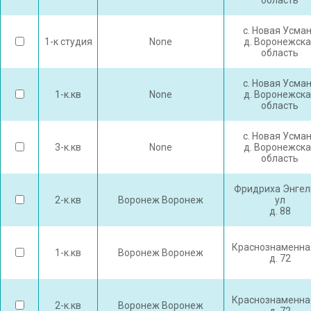
область
с. Новая Усма
1-к студия
None
д. Воронежска
область
с. Новая Усма
1-к.кв
None
д. Воронежска
область
с. Новая Усма
3-к.кв
None
д. Воронежска
область
Фридриха Энгел
2-к.кв
Воронеж Воронеж
ул
д. 88
Краснознаменна
1-к.кв
Воронеж Воронеж
д. 72
Краснознаменна
2-к.кв
Воронеж Воронеж