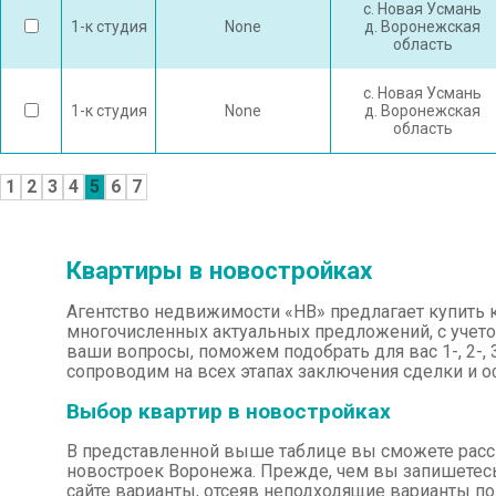
с. Новая Усмань
1-к студия
None
д. Воронежская
область
с. Новая Усмань
1-к студия
None
д. Воронежская
область
1
2
3
4
5
6
7
Квартиры в новостройках
Агентство недвижимости «НВ» предлагает купить 
многочисленных актуальных предложений, с учето
ваши вопросы, поможем подобрать для вас 1-, 2-, 
сопроводим на всех этапах заключения сделки и 
Выбор квартир в новостройках
В представленной выше таблице вы сможете рассмо
новостроек Воронежа. Прежде, чем вы запишетес
сайте варианты, отсеяв неподходящие варианты п