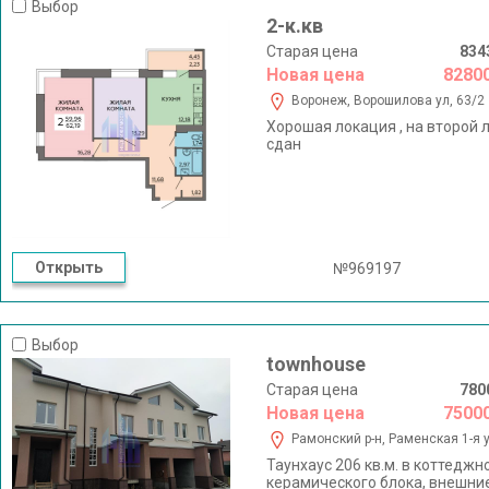
Выбор
2-к.кв
Старая цена
834
Новая цена
8280
Воронеж, Ворошилова ул, 63/2
Хорошая локация , на второй 
сдан
Открыть
№969197
Выбор
townhouse
Старая цена
780
Новая цена
7500
Рамонский р-н, Раменская 1-я у
Таунхаус 206 кв.м. в коттедж
керамического блока, внешние