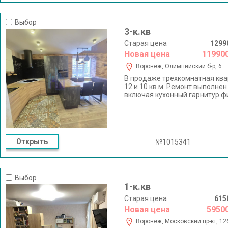
Выбор
3-к.кв
Старая цена
1299
Новая цена
11990
Воронеж, Олимпийский б-р, 6
В продаже трехкомнатная кварт
12 и 10 кв.м. Ремонт выполнен
включая кухонный гарнитур фи
включая гардеробную систему,
В шаговой доступности вся н
детские сады, сетевые магази
центры и многое другое. С па
машиноместа в подземном парк
Открыть
№1015341
отвечу, договоримся о просмо
Выбор
1-к.кв
Старая цена
615
Новая цена
5950
Воронеж, Московский пр-кт, 12