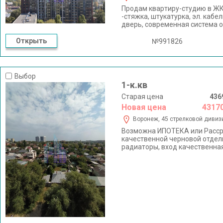
Пpoдaм квapтиру-студию в ЖК 
-стяжка, штукатурка, эл. кабе
дверь, современная система 
находится в самом оживленн
автовокзал, остановки общест
Открыть
№991826
строится детский сад. В шаго
29.Звоните! С удовольствием 
Выбор
1-к.кв
Старая цена
436
Новая цена
4317
Воронеж, 45 стрелковой дивизи
Возможна ИПОТЕКА или Рассроч
качественной черновой отделк
радиаторы, вход качественна
подземный паркинг. Жилой ко
Рядом расположен Центральны
районы города. На территории
гимназия им. Никитина и СОШ 