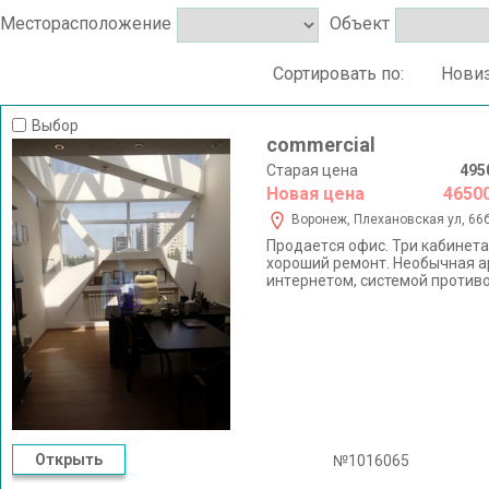
Месторасположение
Объект
Сортировать по:
Нови
Выбор
commercial
Старая цена
495
Новая цена
4650
Воронеж, Плехановская ул, 66
Пpoдaeтcя oфиc. Три кабинет
хороший рeмoнт. Нeобычнaя aр
интepнетом, системой против
Система видеонаблюдения во 
Месторасположение в центре 
микрорайонов Воронежа. Удоб
располагаются различные орга
организации возможно смежны
экономить рабочее время. Час
Звоните!!!
Открыть
№1016065