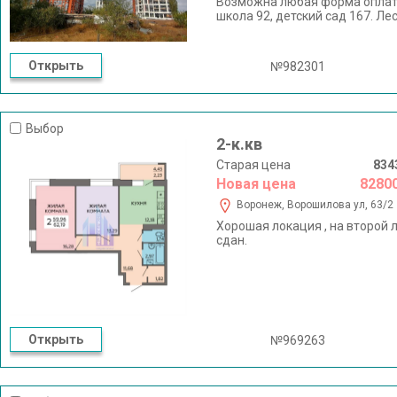
Возможна любая форма оплат
школа 92, детский сад 167. Ле
Открыть
№982301
Выбор
2-к.кв
Старая цена
834
Новая цена
8280
Воронеж, Ворошилова ул, 63/2
Хорошая локация , на второй 
сдан.
Открыть
№969263