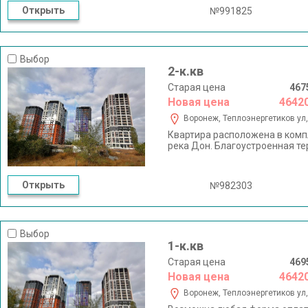
Открыть
№991825
Выбор
2-к.кв
Старая цена
467
Новая цена
4642
Воронеж, Теплоэнергетиков ул,
Квартира расположена в компл
река Дон. Благоустроенная т
Открыть
№982303
Выбор
1-к.кв
Старая цена
469
Новая цена
4642
Воронеж, Теплоэнергетиков ул,