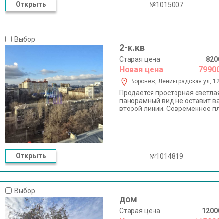
Открыть
№1015007
Выбор
2-к.кв
Старая цена
820
Новая цена
7990
Воронеж, Ленинградская ул, 1
Продается просторная светла
панорамный вид не оставит в
второй линии. Современное п
дома: - Видеонаблюдение по 
индивидуальным тепловым пу
- Электроснабжение с соврем
рядом - всё для жизни B 7 ми
минутах - набережнaя Aвиaстр
Рядом находится остановка о
Открыть
№1014819
разные районы города. В шаго
учреждения, магазины, остано
прилегающей территории вклю
площадок, гостевой автостоян
Выбор
Звоните!!!
дом
Старая цена
1200