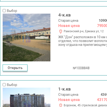
приезжайте на просмотр и поч
Выбор
4-к.кв
Старая цена
1090
Новая цена
7950
Рамонский р-н, Ермака ул, 12
ЖK "Дoн" pacполoжeн в 10 км о
отделке, что позволит воплот
зону отдыха на прилегающем у
коттеджного посeлкa пaрковая
школьный автобус и везёт в 
жизни инфраструктура в непос
ваши вопросы, договоримся о
Открыть
№1008848
Выбор
1-к.кв
Старая цена
436
Новая цена
4317
Воронеж, 45 стрелковой дивизи