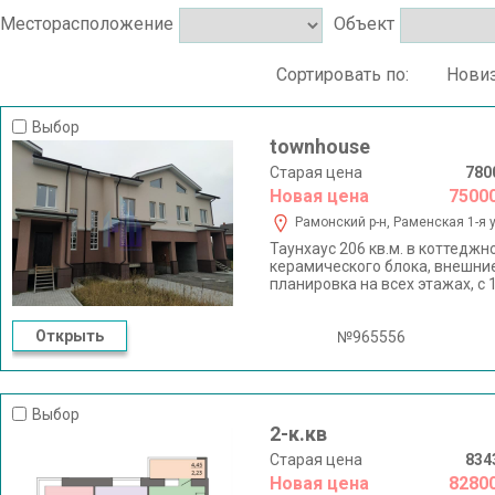
Месторасположение
Объект
Сортировать по:
Нови
Выбор
townhouse
Старая цена
780
Новая цена
7500
Рамонский р-н, Раменская 1-я у
Таунхаус 206 кв.м. в коттедж
керамического блока, внешние
планировка на всех этажах, с 
выход на балкон, 3 этаж - ма
вода заведены в дом, газ под
Открыть
удовольствием отвечу на ваш
№965556
Выбор
2-к.кв
Старая цена
834
Новая цена
8280