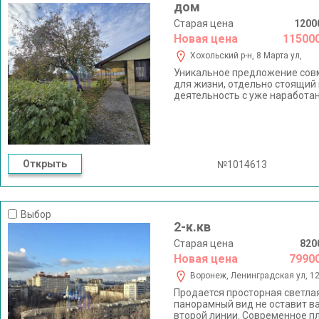
дом
Старая цена
1200
Новая цена
11500
Хохольский р-н, 8 Марта ул,
Уникальное предложение сов
для жизни, отдельно стоящи
деятельность с уже наработан
плодоносящими деревьями, х
животных, современная остек
черноземом, огороженной тер
возможностью использования 
уникальное . На второй фотогр
прекрасной возможностью отд
Открыть
№1014613
домовладением . Раки и разл
города , всего 20 минут на м
живописные природные локац
колодец. Для людей хозяйств
Выбор
землю, природу и сельский ка
2-к.кв
граничит с лесополосой. Гото
Возможность размещения боль
Старая цена
820
всей полноты не отображают. 
Новая цена
7990
скважина 70 метров, газ, дом 
Воронеж, Ленинградская ул, 1
для домашней птицы и животн
обмен на квартиру !Рассмотри
Продается просторная светла
просьба о просмотре договари
панорамный вид не оставит в
крайне не удобно и не красиво!!!
второй линии. Современное п