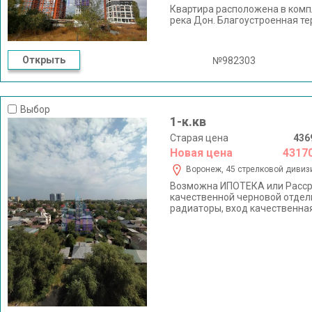
Квартира расположена в компл
река Дон. Благоустроенная т
Открыть
№982303
Выбор
1-к.кв
Старая цена
436
Новая цена
4317
Воронеж, 45 стрелковой дивизи
Возможна ИПОТЕКА или Рассроч
качественной черновой отделк
радиаторы, вход качественна
подземный паркинг. Жилой ко
Рядом расположен Центральны
районы города. На территории
гимназия им. Никитина и СОШ 