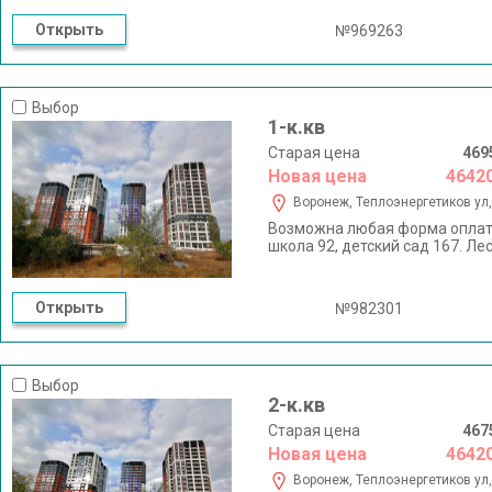
Открыть
№969263
Выбор
1-к.кв
Старая цена
469
Новая цена
4642
Воронеж, Теплоэнергетиков ул,
Возможна любая форма оплат
школа 92, детский сад 167. Ле
Открыть
№982301
Выбор
2-к.кв
Старая цена
467
Новая цена
4642
Воронеж, Теплоэнергетиков ул,