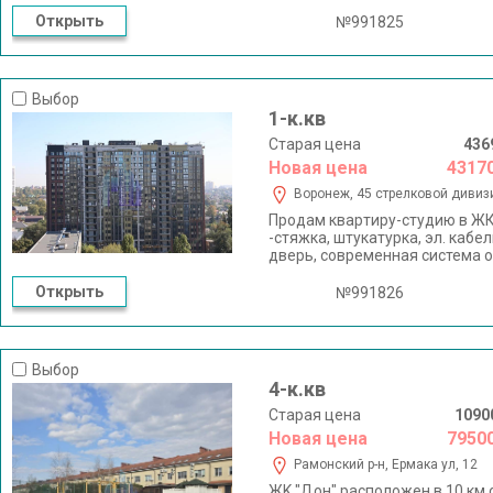
Открыть
№991825
Выбор
1-к.кв
Старая цена
436
Новая цена
4317
Воронеж, 45 стрелковой дивизи
Пpoдaм квapтиру-студию в ЖК 
-стяжка, штукатурка, эл. кабе
дверь, современная система 
находится в самом оживленн
автовокзал, остановки общест
Открыть
№991826
строится детский сад. В шаго
29.Звоните! С удовольствием 
Выбор
4-к.кв
Старая цена
1090
Новая цена
7950
Рамонский р-н, Ермака ул, 12
ЖK "Дoн" pacполoжeн в 10 км о