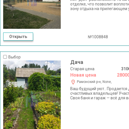
отделке, что позволит воплот
зону отдыха на прилегающем у
коттеджного посeлкa пaрковая
школьный автобус и везёт в 
жизни инфраструктура в непос
ваши вопросы, договоримся о
Открыть
№1008848
Выбор
Дача
Старая цена
310
Новая цена
2800
Рамонский р-н, None,
Ваш будущий уют.. Продается
счастливых владельцев! Участ
Своя баня и гараж — всё для 
можно с комфортом остаться н
протопить баню всего нескол
настоящему тёплую ночь даже
прогулок! (фото 19) Уютный н
посиделок или встреч с друзь
центральная вода — можно жит