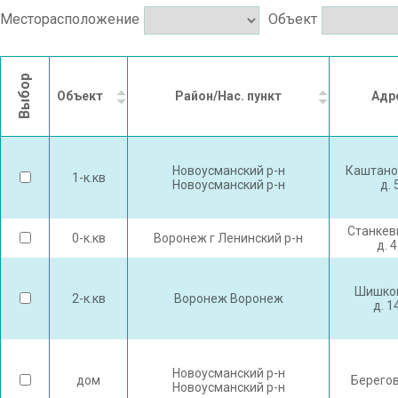
Месторасположение
Объект
Выбор
Объект
Район/Нас. пункт
Адр
Новоусманский р-н
Каштано
1-к.кв
Новоусманский р-н
д. 
Станкев
0-к.кв
Воронеж г Ленинский р-н
д. 
Шишков
2-к.кв
Воронеж Воронеж
д. 1
Новоусманский р-н
дом
Берегов
Новоусманский р-н