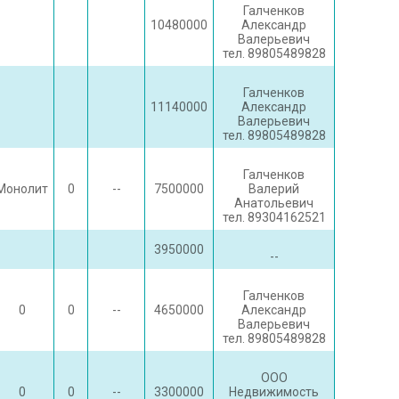
Галченков
10480000
Александр
Валерьевич
тел. 89805489828
Галченков
11140000
Александр
Валерьевич
тел. 89805489828
Галченков
Монолит
0
--
7500000
Валерий
Анатольевич
тел. 89304162521
3950000
--
Галченков
0
0
--
4650000
Александр
Валерьевич
тел. 89805489828
ООО
0
0
--
3300000
Недвижимость