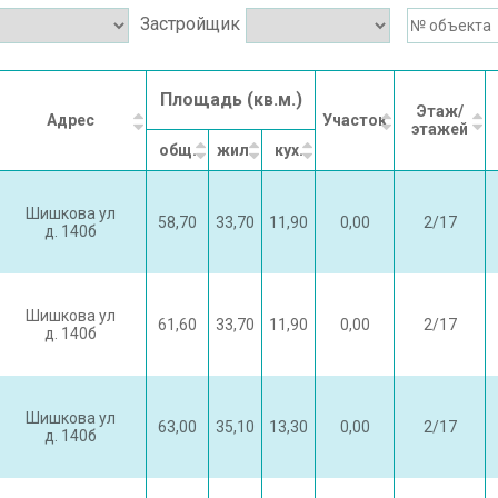
Застройщик
Площадь (кв.м.)
Этаж/
Адрес
Участок
этажей
общ.
жил.
кух.
Шишкова ул
58,70
33,70
11,90
0,00
2/17
д. 140б
Шишкова ул
61,60
33,70
11,90
0,00
2/17
д. 140б
Шишкова ул
63,00
35,10
13,30
0,00
2/17
д. 140б