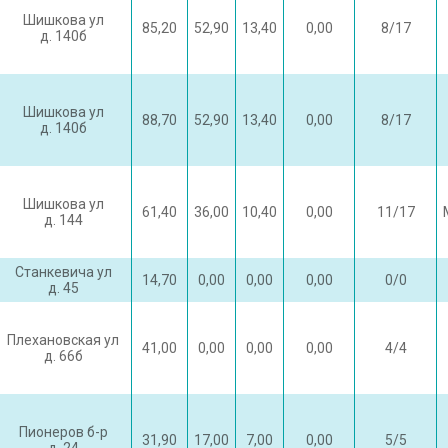
Шишкова ул
85,20
52,90
13,40
0,00
8/17
д. 140б
Шишкова ул
88,70
52,90
13,40
0,00
8/17
д. 140б
Шишкова ул
61,40
36,00
10,40
0,00
11/17
д. 144
Станкевича ул
14,70
0,00
0,00
0,00
0/0
д. 45
Плехановская ул
41,00
0,00
0,00
0,00
4/4
д. 66б
Пионеров б-р
31,90
17,00
7,00
0,00
5/5