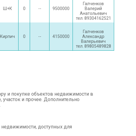
Галченков
Ш+К
0
--
9500000
Валерий
Анатольевич
тел. 89304162521
Галченков
Кирпич
0
--
4150000
Александр
Валерьевич
тел. 89805489828
ору и покупке объектов недвижимости в
, участок и прочее. Дополнительно
.
в недвижимости, доступных для