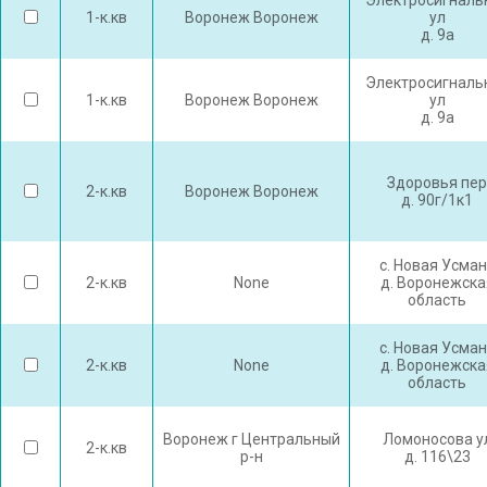
Электросигналь
1-к.кв
Воронеж Воронеж
ул
д. 9а
Электросигналь
1-к.кв
Воронеж Воронеж
ул
д. 9а
Здоровья пер
2-к.кв
Воронеж Воронеж
д. 90г/1к1
с. Новая Усма
2-к.кв
None
д. Воронежска
область
с. Новая Усма
2-к.кв
None
д. Воронежска
область
Воронеж г Центральный
Ломоносова у
2-к.кв
р-н
д. 116\23