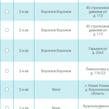
45 стрелково
2-к.кв
Воронеж Воронеж
дивизии ул
д. 113
45 стрелково
2-к.кв
Воронеж Воронеж
дивизии ул
д. 113
Гаршина ул
2-к.кв
Воронеж Воронеж
д. 25к3
Ломоносова у
2-к.кв
Воронеж Воронеж
д. 116/23
с. Новая Усма
2-к.кв
None
д. Воронежска
область
Краснознаменн
1-к.кв
None