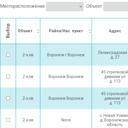
Месторасположение
Объект
Выбор
Объект
Район/Нас. пункт
Адрес
Ленинградская 
2-к.кв
Воронеж г Воронеж
д. 27
45 стрелково
2-к.кв
Воронеж Воронеж
дивизии ул
д. 113
45 стрелково
2-к.кв
Воронеж Воронеж
дивизии ул
д. 113
с. Новая Усма
2-к.кв
None
д. Воронежска
область