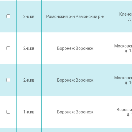
Клено
3-к.кв
Рамонский р-н Рамонский р-н
д.
Московск
2-к.кв
Воронеж Воронеж
д. 
Московск
2-к.кв
Воронеж Воронеж
д. 
Вороши
1-к.кв
Воронеж Воронеж
д.