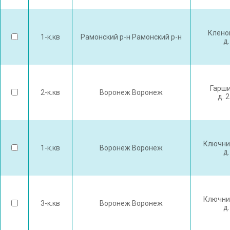
Клено
1-к.кв
Рамонский р-н Рамонский р-н
д.
Гарши
2-к.кв
Воронеж Воронеж
д. 
Ключни
1-к.кв
Воронеж Воронеж
д.
Ключни
3-к.кв
Воронеж Воронеж
д.