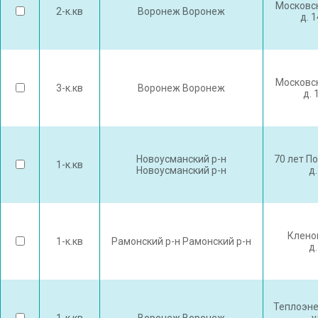
Московск
2-к.кв
Воронеж Воронеж
д. 
Московск
3-к.кв
Воронеж Воронеж
д. 
Новоусманский р-н
70 лет П
1-к.кв
Новоусманский р-н
д.
Клено
1-к.кв
Рамонский р-н Рамонский р-н
д.
Теплоэне