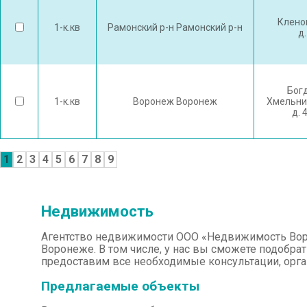
Клено
1-к.кв
Рамонский р-н Рамонский р-н
д.
Бог
1-к.кв
Воронеж Воронеж
Хмельни
д. 
1
2
3
4
5
6
7
8
9
Недвижимость
Агентство недвижимости ООО «Недвижимость Воро
Воронеже. В том числе, у нас вы сможете подобрат
предоставим все необходимые консультации, орг
Предлагаемые объекты