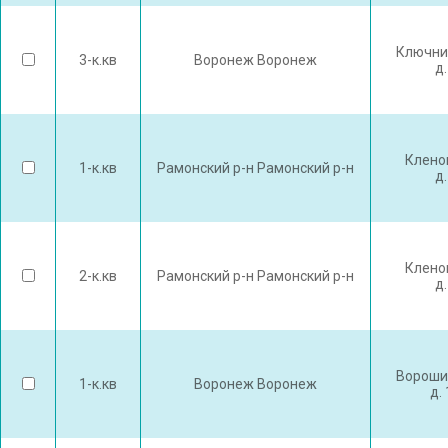
Ключни
3-к.кв
Воронеж Воронеж
д.
Клено
1-к.кв
Рамонский р-н Рамонский р-н
д.
Клено
2-к.кв
Рамонский р-н Рамонский р-н
д.
Вороши
1-к.кв
Воронеж Воронеж
д.