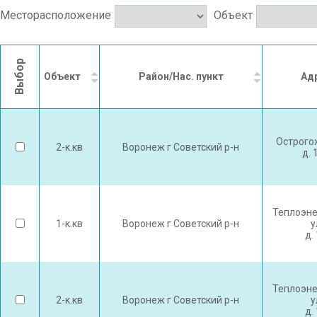
Месторасположение
Объект
Выбор
Объект
Район/Нас. пункт
Ад
Острого
2-к.кв
Воронеж г Советский р-н
д. 
Теплоэне
1-к.кв
Воронеж г Советский р-н
у
д.
Теплоэне
2-к.кв
Воронеж г Советский р-н
у
д.