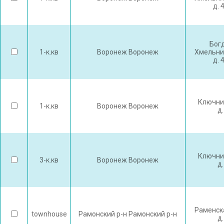
д. 
Бог
1-к.кв
Воронеж Воронеж
Хмельни
д. 
Ключни
1-к.кв
Воронеж Воронеж
д.
Ключни
3-к.кв
Воронеж Воронеж
д.
Раменска
townhouse
Рамонский р-н Рамонский р-н
д.