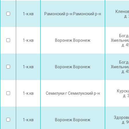
Кленов
1-к.кв
Рамонский р-н Рамонский р-н
д. 
Богд
1-к.кв
Воронеж Воронеж
Хмельниц
д. 
Богд
1-к.кв
Воронеж Воронеж
Хмельниц
д. 
Курск
1-к.кв
Семилуки г Семилукский р-н
д. 
Здоров
1-к.кв
Воронеж Воронеж
д. 