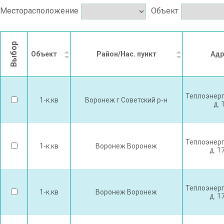
Месторасположение
Объект
Выбор
Объект
Район/Нас. пункт
Адр
Теплоэнерг
1-к.кв
Воронеж г Советский р-н
д. 
Теплоэнерг
1-к.кв
Воронеж Воронеж
д. 1
Теплоэнерг
1-к.кв
Воронеж Воронеж
д. 1