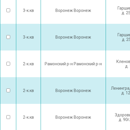
Гарши
3-к.кв
Воронеж Воронеж
д. 2
Гарши
3-к.кв
Воронеж Воронеж
д. 2
Кленов
2-к.кв
Рамонский р-н Рамонский р-н
д. 
Ленингра
2-к.кв
Воронеж Воронеж
д. 1
Здоров
2-к.кв
Воронеж Воронеж
д. 90