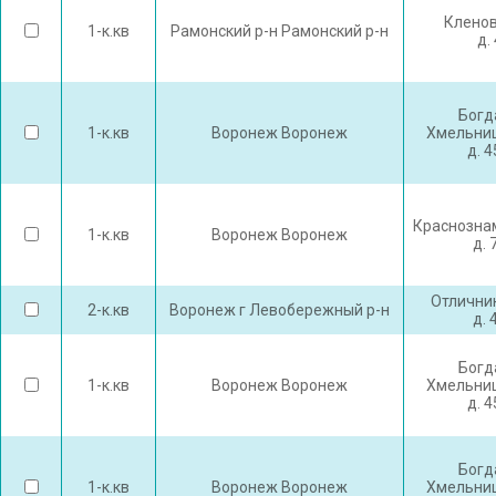
Кленов
1-к.кв
Рамонский р-н Рамонский р-н
д. 
Богд
1-к.кв
Воронеж Воронеж
Хмельниц
д. 
Краснозна
1-к.кв
Воронеж Воронеж
д. 
Отлични
2-к.кв
Воронеж г Левобережный р-н
д. 
Богд
1-к.кв
Воронеж Воронеж
Хмельниц
д. 
Богд
1-к.кв
Воронеж Воронеж
Хмельниц