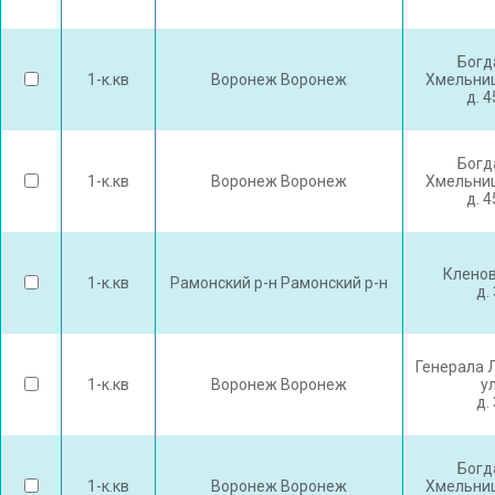
Богд
1-к.кв
Воронеж Воронеж
Хмельниц
д. 
Богд
1-к.кв
Воронеж Воронеж
Хмельниц
д. 
Кленов
1-к.кв
Рамонский р-н Рамонский р-н
д. 
Генерала 
1-к.кв
Воронеж Воронеж
у
д. 
Богд
1-к.кв
Воронеж Воронеж
Хмельниц