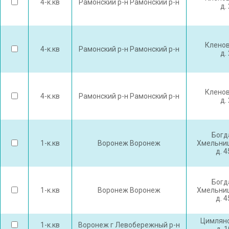
4-к.кв
Рамонский р-н Рамонский р-н
д. 
Кленов
4-к.кв
Рамонский р-н Рамонский р-н
д. 
Кленов
4-к.кв
Рамонский р-н Рамонский р-н
д. 
Богд
1-к.кв
Воронеж Воронеж
Хмельниц
д. 
Богд
1-к.кв
Воронеж Воронеж
Хмельниц
д. 
Цимлянс
1-к.кв
Воронеж г Левобережный р-н