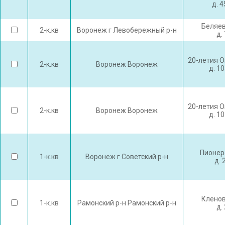
д. 
Беляев
2-к.кв
Воронеж г Левобережный р-н
д. 
20-летия О
2-к.кв
Воронеж Воронеж
д. 1
20-летия О
2-к.кв
Воронеж Воронеж
д. 1
Пионер
1-к.кв
Воронеж г Советский р-н
д. 
Кленов
1-к.кв
Рамонский р-н Рамонский р-н
д. 