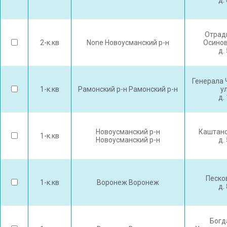
д. 
Отрад
2-к.кв
None Новоусманский р-н
Осинов
д. 
Генерала 
1-к.кв
Рамонский р-н Рамонский р-н
у
д. 
Новоусманский р-н
Каштано
1-к.кв
Новоусманский р-н
д. 
Песко
1-к.кв
Воронеж Воронеж
д. 
Богд