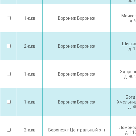
д. 
Моисее
1-к.кв
Воронеж Воронеж
д. 
Шишко
2-к.кв
Воронеж Воронеж
д. 
Здоров
1-к.кв
Воронеж Воронеж
д. 90
Богд
1-к.кв
Воронеж Воронеж
Хмельниц
д. 
Ломонос
2-к.кв
Воронеж г Центральный р-н
д. 11