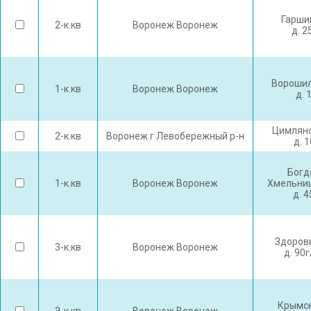
Гарши
2-к.кв
Воронеж Воронеж
д. 2
Ворошил
1-к.кв
Воронеж Воронеж
д. 
Цимлянс
2-к.кв
Воронеж г Левобережный р-н
д. 
Богд
1-к.кв
Воронеж Воронеж
Хмельниц
д. 
Здоров
3-к.кв
Воронеж Воронеж
д. 90
Крымск