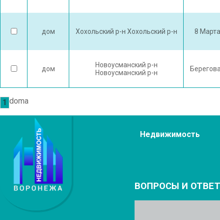
дом
Хохольский р-н Хохольский р-н
8 Марта
Новоусманский р-н
дом
Берегова
Новоусманский р-н
doma
1
Недвижимость
ВОПРОСЫ И ОТВЕ