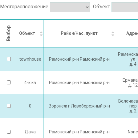
Месторасположение
Объект
Выбор
Объект
Район/Нас. пункт
Адре
Раменска
townhouse
Рамонский р-н Рамонский р-н
ул
д. 4
Ермака
4-к.кв
Рамонский р-н Рамонский р-н
д. 12
Волочаев
0
Воронеж г Левобережный р-н
пер
д. 2
Дача
Рамонский р-н Рамонский р-н
None