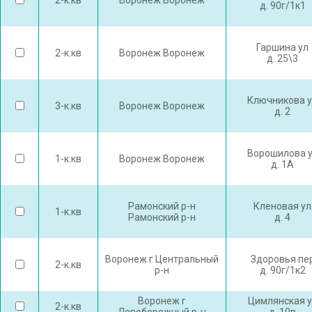
2-к.кв
Воронеж Воронеж
д. 90г/1к1
Гаршина ул
2-к.кв
Воронеж Воронеж
д. 25\3
Ключникова 
3-к.кв
Воронеж Воронеж
д. 2
Ворошилова 
1-к.кв
Воронеж Воронеж
д. 1А
Рамонский р-н
Кленовая ул
1-к.кв
Рамонский р-н
д. 4
Воронеж г Центральный
Здоровья пе
2-к.кв
р-н
д. 90г/1к2
Воронеж г
Цимлянская у
2-к.кв